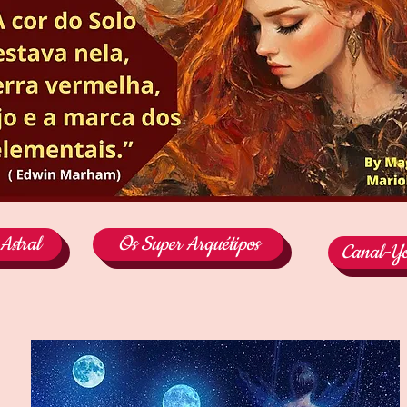
Astral
Os Super Arquétipos
Canal-Yo