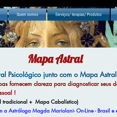
Quem somos
Serviços/ terapias/ Produtos
Mapa Astral
al Psicológico junto com o Mapa Astral
as fornecem clareza para diagnosticar seus do
ssoal !
 tradicional + Mapa Cabalístico)
m a Astróloga Magda Mariolani- On-Line - Brasil e 