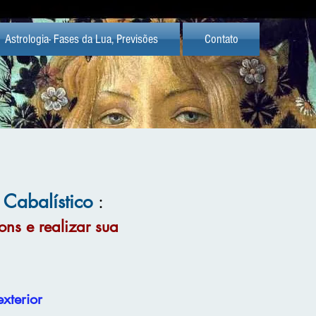
Astrologia- Fases da Lua, Previsões
Contato
 Cabalístico
:
ns e realizar sua
exterior