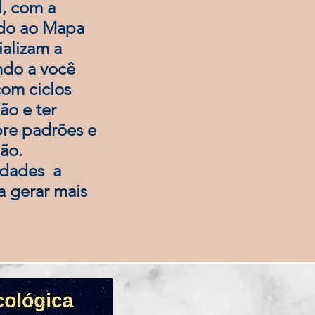
l, com a
ido ao Mapa
ializam a
ndo a você
om ciclos
ão e ter
obre padrões e
ão.
idades a
a gerar mais