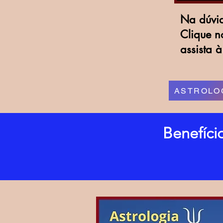
Na dúvi
Clique n
assista 
ASTROLO
Benefício