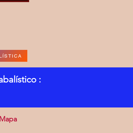
LÍSTICA
balístico :
+ Mapa