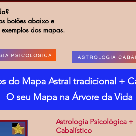
da?
os botões abaixo e
à exemplos dos mapas.
GIA PSICOLOGICA
ASTROLOGIA CABA
s do Mapa Astral tradicional + Ca
O seu Mapa na Árvore da Vida
Astrologia Psicológica 
Cabalístico